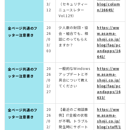
3/
（セキュリティー
blog/colum
12
ニュースレター
n/16645/
Vol.129）
20
少人数の財団・協
https://ww
全ページ共通のフ
26
会・組合でも、相
w.asama-
ッター注意書き
/0
談にのってもらえ
shoji.co.jp/
3/
ますか？
blog/faq/pc
03
andapps/16
641/
20
一般的なWindows
https://ww
全ページ共通のフ
26
アップデートと不
w.asama-
ッター注意書き
/0
具合について教え
shoji.co.jp/
2/
てください
blog/faq/pc
27
andapps/16
633/
20
【最近のご相談事
https://ww
全ページ共通のフ
26
例】IT全般の状態
w.asama-
ッター注意書き
/0
が不明。トラブル
shoji.co.jp/
2/
発生時にサポート
blog/staff/1