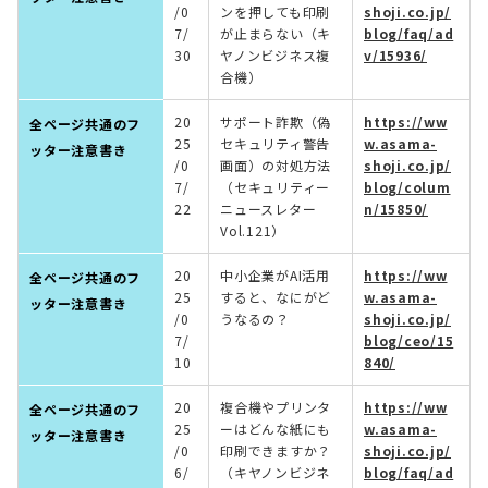
/0
ンを押しても印刷
shoji.co.jp/
7/
が止まらない（キ
blog/faq/ad
30
ヤノンビジネス複
v/15936/
合機）
20
サポート詐欺（偽
https://ww
全ページ共通のフ
25
セキュリティ警告
w.asama-
ッター注意書き
/0
画面）の対処方法​
shoji.co.jp/
7/
（セキュリティー
blog/colum
22
ニュースレター
n/15850/
Vol.121）
20
中小企業がAI活用
https://ww
全ページ共通のフ
25
すると、なにがど
w.asama-
ッター注意書き
/0
うなるの？
shoji.co.jp/
7/
blog/ceo/15
10
840/
20
複合機やプリンタ
https://ww
全ページ共通のフ
25
ーはどんな紙にも
w.asama-
ッター注意書き
/0
印刷できますか？
shoji.co.jp/
6/
（キヤノンビジネ
blog/faq/ad