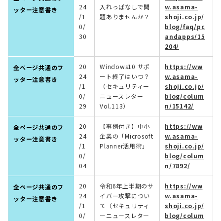
24
入れっぱなしで問
w.asama-
ッター注意書き
/1
題ありませんか？
shoji.co.jp/
0/
blog/faq/pc
30
andapps/15
204/
20
Windows10 サポ
https://ww
全ページ共通のフ
24
ート終了はいつ？
w.asama-
ッター注意書き
/1
（セキュリティー
shoji.co.jp/
0/
ニュースレター
blog/colum
29
Vol.113）
n/15142/
20
【事例付き】中小
https://ww
全ページ共通のフ
24
企業の「Microsoft
w.asama-
ッター注意書き
/1
Planner活用術」
shoji.co.jp/
0/
blog/colum
04
n/7892/
20
令和6年上半期のサ
https://ww
全ページ共通のフ
24
イバー攻撃につい
w.asama-
ッター注意書き
/1
て（セキュリティ
shoji.co.jp/
0/
ーニュースレター
blog/colum