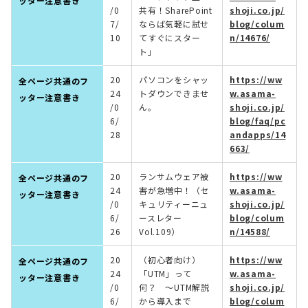
ッター注意書き
/0
共有！SharePoint
shoji.co.jp/
7/
ならば気軽に試せ
blog/colum
10
てすぐにスター
n/14676/
ト」
20
パソコンをシャッ
https://ww
全ページ共通のフ
24
トダウンできませ
w.asama-
ッター注意書き
/0
ん。
shoji.co.jp/
6/
blog/faq/pc
28
andapps/14
663/
20
ランサムウェア被
https://ww
全ページ共通のフ
24
害が急増中！（セ
w.asama-
ッター注意書き
/0
キュリティーニュ
shoji.co.jp/
6/
ースレター
blog/colum
26
Vol.109）
n/14588/
20
（初心者向け）
https://ww
全ページ共通のフ
24
「UTM」って
w.asama-
ッター注意書き
/0
何？ ～UTM解説
shoji.co.jp/
6/
から導入まで
blog/colum