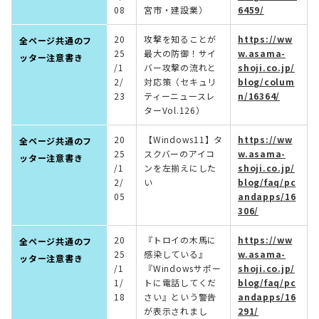
08
宮市・建設業）
6459/
20
攻撃を知ることが
https://ww
全ページ共通のフ
25
最大の防御！サイ
w.asama-
ッター注意書き
/1
バー攻撃の流れと
shoji.co.jp/
2/
対応策（セキュリ
blog/colum
23
ティーニュースレ
n/16364/
ターVol.126）
20
【Windows11】タ
https://ww
全ページ共通のフ
25
スクバーのアイコ
w.asama-
ッター注意書き
/1
ンを左揃えにした
shoji.co.jp/
2/
い
blog/faq/pc
05
andapps/16
306/
20
『トロイの木馬に
https://ww
全ページ共通のフ
25
感染している』
w.asama-
ッター注意書き
/1
『Windowsサポー
shoji.co.jp/
1/
トに電話してくだ
blog/faq/pc
18
さい』という警告
andapps/16
が表示されまし
291/