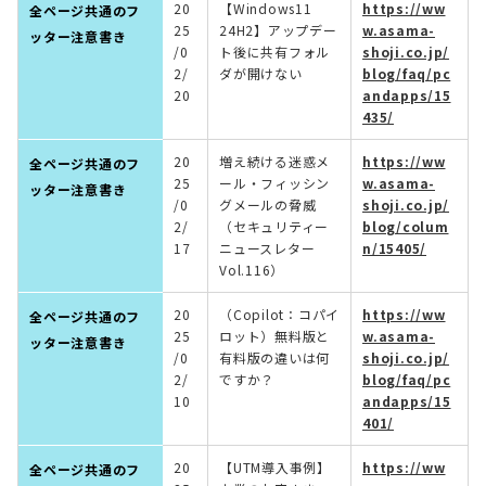
20
【Windows11
https://ww
全ページ共通のフ
25
24H2】アップデー
w.asama-
ッター注意書き
/0
ト後に共有フォル
shoji.co.jp/
2/
ダが開けない
blog/faq/pc
20
andapps/15
435/
20
増え続ける迷惑メ
https://ww
全ページ共通のフ
25
ール・フィッシン
w.asama-
ッター注意書き
/0
グメールの脅威
shoji.co.jp/
2/
（セキュリティー
blog/colum
17
ニュースレター
n/15405/
Vol.116）
20
（Copilot：コパイ
https://ww
全ページ共通のフ
25
ロット）無料版と
w.asama-
ッター注意書き
/0
有料版の違いは何
shoji.co.jp/
2/
ですか？
blog/faq/pc
10
andapps/15
401/
20
【UTM導入事例】
https://ww
全ページ共通のフ