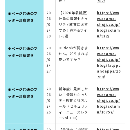
か？
787/
20
【2026年最新版】
https://ww
全ページ共通のフ
26
社員の情報セキュ
w.asama-
ッター注意書き
/0
リティ教育におす
shoji.co.jp/
3/
すめ！資料&サイ
blog/colum
30
ト6選
n/932/
20
Outlookが開きま
https://ww
全ページ共通のフ
26
せん。どうすれば
w.asama-
ッター注意書き
/0
良いですか？
shoji.co.jp/
3/
blog/faq/pc
27
andapps/16
769/
20
新年度に見直した
https://ww
全ページ共通のフ
26
い！情報セキュリ
w.asama-
ッター注意書き
/0
ティ教育と社内ル
shoji.co.jp/
3/
ール（セキュリテ
blog/colum
26
ィーニュースレタ
n/16757/
ーVol.130）
20
【最近のご相談事
https://ww