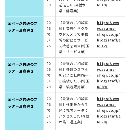
30
送信したい(栃木
6919/
県・建設業)
20
【最近のご相談事
https://ww
全ページ共通のフ
26
例】音声付きクラ
w.asama-
ッター注意書き
/0
ウドカメラで事務
shoji.co.jp/
6/
所の防犯とサービ
blog/staff/1
25
ス改善を両立(埼玉
6912/
県・サービス業)
20
【最近のご相談事
https://ww
全ページ共通のフ
26
例】多数のスマホ
w.asama-
ッター注意書き
/0
を安全に社内Wi-Fi
shoji.co.jp/
5/
に接続したい(埼玉
blog/staff/1
29
県・製造販売業)
6889/
20
【最近のご相談事
https://ww
全ページ共通のフ
26
例】外出先から手
w.asama-
ッター注意書き
/0
軽に社内データに
shoji.co.jp/
5/
アクセスしたい(栃
blog/staff/1
26
木県・運送業)
6878/