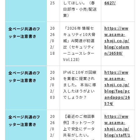
25
してほしい。（春
6627/
日部市・小売/配送
業）
20
「2026年 情報セ
https://ww
全ページ共通のフ
26
キュリティ10大脅
w.asama-
ッター注意書き
/0
威」AI関連が初選
shoji.co.jp/
2/
出（セキュリティ
blog/colum
18
ーニュースレター
n/16580/
Vol.128）
20
IPv6と10ギガ回線
https://ww
全ページ共通のフ
26
を業者に提案され
w.asama-
ッター注意書き
/0
ました。 本当に導
shoji.co.jp/
2/
入したほうがよい
blog/faq/pc
03
でしょうか？
andapps/16
574/
20
【最近のご相談事
https://ww
全ページ共通のフ
26
例】ネットワーク
w.asama-
ッター注意書き
/0
上で安全にデータ
shoji.co.jp/
2/
共有がしたい。
blog/staff/1