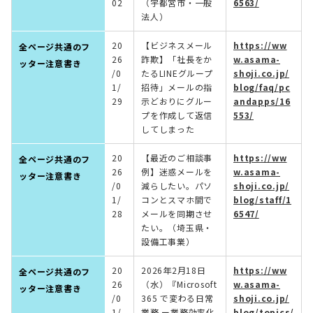
02
（宇都宮市・一般
6563/
法人）
20
【ビジネスメール
https://ww
全ページ共通のフ
26
詐欺】「社長をか
w.asama-
ッター注意書き
/0
たるLINEグループ
shoji.co.jp/
1/
招待」メールの指
blog/faq/pc
29
示どおりにグルー
andapps/16
プを作成して返信
553/
してしまった
20
【最近のご相談事
https://ww
全ページ共通のフ
26
例】迷惑メールを
w.asama-
ッター注意書き
/0
減らしたい。パソ
shoji.co.jp/
1/
コンとスマホ間で
blog/staff/1
28
メールを同期させ
6547/
たい。（埼玉県・
設備工事業）
20
2026年2月18日
https://ww
全ページ共通のフ
26
（水）『Microsoft
w.asama-
ッター注意書き
/0
365 で変わる日常
shoji.co.jp/
1/
業務 ー業務効率化
blog/topics/