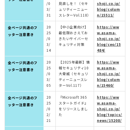
/0
見直しを！（セキ
shoji.co.jp/
3/
ュリティーニュー
blog/colum
31
スレターVol.118）
n/15511/
20
【中小企業向け】
https://ww
全ページ共通のフ
25
最低限おさえてお
w.asama-
ッター注意書き
/0
きたいサイバーセ
shoji.co.jp/
3/
キュリティ対策
blog/ceo/15
14
484/
20
【2025年最新】情
https://ww
全ページ共通のフ
25
報セキュリティ10
w.asama-
ッター注意書き
/0
大脅威（セキュリ
shoji.co.jp/
3/
ティーニュースレ
blog/colum
05
ターVol.117）
n/15460/
20
『Microsoft 365
https://ww
全ページ共通のフ
25
スタートガイド』
w.asama-
ッター注意書き
/0
をリリースしまし
shoji.co.jp/
2/
た
blog/topics/
21
news/15208/