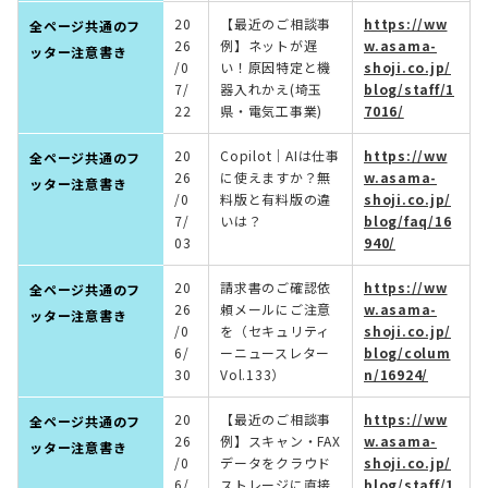
20
【最近のご相談事
https://ww
全ページ共通のフ
26
例】ネットが遅
w.asama-
ッター注意書き
/0
い！原因特定と機
shoji.co.jp/
7/
器入れかえ(埼玉
blog/staff/1
22
県・電気工事業)
7016/
20
Copilot｜AIは仕事
https://ww
全ページ共通のフ
26
に使えますか？無
w.asama-
ッター注意書き
/0
料版と有料版の違
shoji.co.jp/
7/
いは？
blog/faq/16
03
940/
20
請求書のご確認依
https://ww
全ページ共通のフ
26
頼メールにご注意
w.asama-
ッター注意書き
/0
を（セキュリティ
shoji.co.jp/
6/
ーニュースレター
blog/colum
30
Vol.133）
n/16924/
20
【最近のご相談事
https://ww
全ページ共通のフ
26
例】スキャン・FAX
w.asama-
ッター注意書き
/0
データをクラウド
shoji.co.jp/
6/
ストレージに直接
blog/staff/1