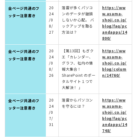
20
落雷が多くパソコ
https://ww
全ページ共通のフ
24
ンのデータが破損
w.asama-
ッター注意書き
/0
しないか心配。 バ
shoji.co.jp/
8/
ックアップを取る
blog/faq/pc
27
方法は？
andapps/14
800/
20
【第13回】もぎク
https://ww
全ページ共通のフ
24
エ「カレンダー、
w.asama-
ッター注意書き
/0
グラフ、社内の情
shoji.co.jp/
8/
報大集合！
blog/colum
26
SharePoint のポー
n/14760/
タルサイト１つで
大解決！ 」
20
落雷からパソコン
https://ww
全ページ共通のフ
24
を守るには？
w.asama-
ッター注意書き
/0
shoji.co.jp/
7/
blog/faq/pc
31
andapps/14
748/