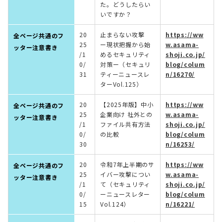
た。どうしたらい
いですか？
20
止まらない攻撃
https://ww
全ページ共通のフ
25
ー現状把握から始
w.asama-
ッター注意書き
/1
めるセキュリティ
shoji.co.jp/
0/
対策ー（セキュリ
blog/colum
31
ティーニュースレ
n/16270/
ターVol.125）
20
【2025年版】中小
https://ww
全ページ共通のフ
25
企業向け 社外との
w.asama-
ッター注意書き
/1
ファイル共有方法
shoji.co.jp/
0/
の比較
blog/colum
30
n/16253/
20
令和7年上半期のサ
https://ww
全ページ共通のフ
25
イバー攻撃につい
w.asama-
ッター注意書き
/1
て（セキュリティ
shoji.co.jp/
0/
ーニュースレター
blog/colum
15
Vol.124）
n/16221/