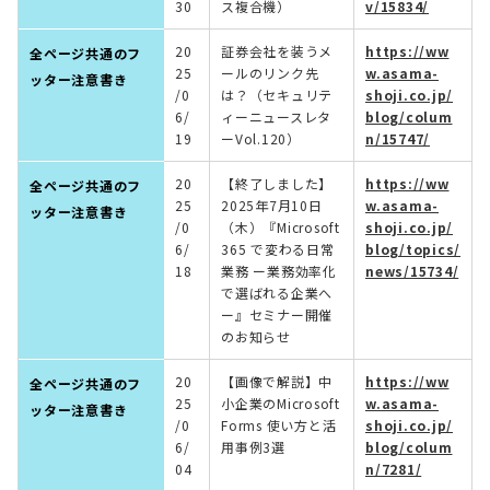
30
ス複合機）
v/15834/
20
証券会社を装うメ
https://ww
全ページ共通のフ
25
ールのリンク先
w.asama-
ッター注意書き
/0
は？（セキュリテ
shoji.co.jp/
6/
ィーニュースレタ
blog/colum
19
ーVol.120）
n/15747/
20
【終了しました】
https://ww
全ページ共通のフ
25
2025年7月10日
w.asama-
ッター注意書き
/0
（木）『Microsoft
shoji.co.jp/
6/
365 で変わる日常
blog/topics/
18
業務 ー業務効率化
news/15734/
で選ばれる企業へ
ー』セミナー開催
のお知らせ
20
【画像で解説】中
https://ww
全ページ共通のフ
25
小企業のMicrosoft
w.asama-
ッター注意書き
/0
Forms 使い方と活
shoji.co.jp/
6/
用事例3選
blog/colum
04
n/7281/