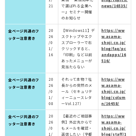
21
で選ばれる企業へ
news/16535/
ー』セミナー開催
のお知らせ
20
【Windows11】デ
https://ww
全ページ共通のフ
26
スクトップやエク
w.asama-
ッター注意書き
/0
スプローラーで右
shoji.co.jp/
1/
クリックすると、
blog/faq/pc
16
「印刷」など以前
andapps/16
あったメニューが
516/
見当たらない
20
それって本物？社
https://ww
全ページ共通のフ
26
長からの突然のメ
w.asama-
ッター注意書き
/0
ール（セキュリテ
shoji.co.jp/
1/
ィーニュースレタ
blog/colum
08
ーVol.127）
n/16458/
20
【最近のご相談事
https://ww
全ページ共通のフ
26
例】外出先からで
w.asama-
ッター注意書き
/0
もメールを確認・
shoji.co.jp/
1/
返信したい（宇都
blog/staff/1