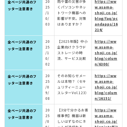
20
雨や雷の災害が多
https://ww
全ページ共通のフ
25
くパソコンやネッ
w.asama-
ッター注意書き
/1
トワーク機器への
shoji.co.jp/
0/
影響が不安。対策
blog/faq/pc
03
はありますか？
andapps/16
214/
20
【2025年版】中小
https://ww
全ページ共通のフ
25
企業向けクラウド
w.asama-
ッター注意書き
/1
ストレージの時
shoji.co.jp/
0/
流、サービス比較
blog/colum
02
n/6300/
20
そのお知らせメー
https://ww
全ページ共通のフ
25
ルは本物？（セキ
w.asama-
ッター注意書き
/0
ュリティーニュー
shoji.co.jp/
9/
スレターVol.123）
blog/colum
08
n/16151/
20
【3分で分かるお客
https://ww
全ページ共通のフ
25
様事例】機器は新
w.asama-
ッター注意書き
/0
しいはずなのにネ
shoji.co.jp/
9/
ットが途切れる。
blog/staff/1