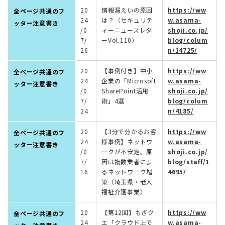
20
情報漏えいの原因
https://ww
全ページ共通のフ
24
は？（セキュリテ
w.asama-
ッター注意書き
/0
ィーニュースレタ
shoji.co.jp/
7/
ーVol.110）
blog/colum
26
n/14725/
20
【事例付き】中小
https://ww
全ページ共通のフ
24
企業の「Microsoft
w.asama-
ッター注意書き
/0
SharePoint活用
shoji.co.jp/
7/
術」4選
blog/colum
24
n/4185/
20
【3分で分かるお客
https://ww
全ページ共通のフ
24
様事例】ネットワ
w.asama-
ッター注意書き
/0
ークが不安定。原
shoji.co.jp/
7/
因は複数業者によ
blog/staff/1
16
るネットワーク増
4695/
築（埼玉県・老人
福祉介護事業）
20
【第12回】もぎク
https://ww
全ページ共通のフ
24
エ「クラウド上で
w.asama-