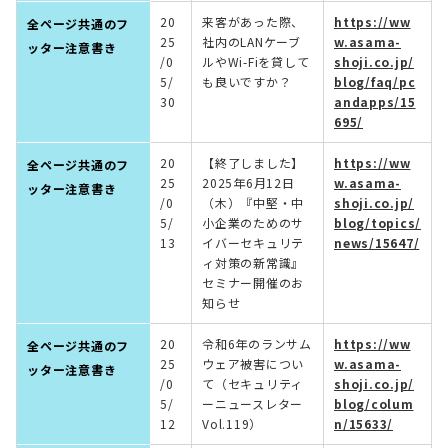
20
来客があった際、
https://ww
全ページ共通のフ
25
社内のLANケーブ
w.asama-
ッター注意書き
/0
ルやWi-Fiを貸して
shoji.co.jp/
5/
も良いですか？
blog/faq/pc
30
andapps/15
695/
20
【終了しました】
https://ww
全ページ共通のフ
25
2025年6月12日
w.asama-
ッター注意書き
/0
（木）『中堅・中
shoji.co.jp/
5/
小企業のためのサ
blog/topics/
13
イバーセキュリテ
news/15647/
ィ対策の新常識』
セミナー開催のお
知らせ
20
令和6年のランサム
https://ww
全ページ共通のフ
25
ウェア被害につい
w.asama-
ッター注意書き
/0
て（セキュリティ
shoji.co.jp/
5/
ーニュースレター
blog/colum
12
Vol.119）
n/15633/