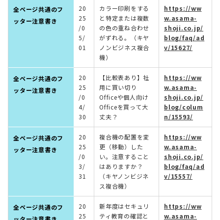
20
カラー印刷をする
https://ww
全ページ共通のフ
25
と特定または複数
w.asama-
ッター注意書き
/0
の色の重ね合わせ
shoji.co.jp/
5/
がずれる。（キヤ
blog/faq/ad
01
ノンビジネス複合
v/15627/
機）
20
【比較表あり】社
https://ww
全ページ共通のフ
25
用に買い切り
w.asama-
ッター注意書き
/0
Officeや個人向け
shoji.co.jp/
4/
Officeを買って大
blog/colum
30
丈夫？
n/15593/
20
複合機の配置を変
https://ww
全ページ共通のフ
25
更（移動）した
w.asama-
ッター注意書き
/0
い。注意すること
shoji.co.jp/
3/
はありますか？
blog/faq/ad
31
（キヤノンビジネ
v/15557/
ス複合機）
20
新年度はセキュリ
https://ww
全ページ共通のフ
25
ティ教育の確認と
w.asama-
ッター注意書き