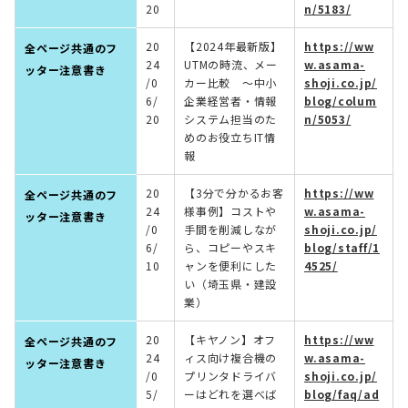
20
n/5183/
20
【2024年最新版】
https://ww
全ページ共通のフ
24
UTMの時流、メー
w.asama-
ッター注意書き
/0
カー比較 ～中小
shoji.co.jp/
6/
企業経営者・情報
blog/colum
20
システム担当のた
n/5053/
めのお役立ちIT情
報
20
【3分で分かるお客
https://ww
全ページ共通のフ
24
様事例】コストや
w.asama-
ッター注意書き
/0
手間を削減しなが
shoji.co.jp/
6/
ら、コピーやスキ
blog/staff/1
10
ャンを便利にした
4525/
い（埼玉県・建設
業）
20
【キヤノン】オフ
https://ww
全ページ共通のフ
24
ィス向け複合機の
w.asama-
ッター注意書き
/0
プリンタドライバ
shoji.co.jp/
5/
ーはどれを選べば
blog/faq/ad