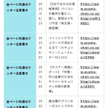
20
【3分で分かるお客
https://ww
全ページ共通のフ
25
様事例】パソコン
w.asama-
ッター注意書き
/0
の動作が重たい、
shoji.co.jp/
8/
遅い。原因はメモ
blog/staff/1
19
リ不足（埼玉県・
6051/
建設業）
20
フィッシングでパ
https://ww
全ページ共通のフ
25
スワードが流出す
w.asama-
ッター注意書き
/0
るまで（セキュリ
shoji.co.jp/
8/
ティーニュースレ
blog/colum
05
ターVol.122）
n/15990/
20
【セミナー実施レ
https://ww
全ページ共通のフ
25
ポート】『中堅・
w.asama-
ッター注意書き
/0
中小企業のための
shoji.co.jp/
8/
サイバーセキュリ
blog/colum
05
ティ対策の新常
n/15897/
識』
20
複合機やプリンタ
https://ww
全ページ共通のフ
25
ーのストップボタ
w.asama-
ッター注意書き