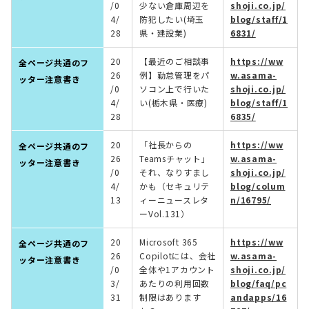
/0
少ない倉庫周辺を
shoji.co.jp/
4/
防犯したい(埼玉
blog/staff/1
28
県・建設業)
6831/
20
【最近のご相談事
https://ww
全ページ共通のフ
26
例】勤怠管理をパ
w.asama-
ッター注意書き
/0
ソコン上で行いた
shoji.co.jp/
4/
い(栃木県・医療)
blog/staff/1
28
6835/
20
「社長からの
https://ww
全ページ共通のフ
26
Teamsチャット」
w.asama-
ッター注意書き
/0
それ、なりすまし
shoji.co.jp/
4/
かも（セキュリテ
blog/colum
13
ィーニュースレタ
n/16795/
ーVol.131）
20
Microsoft 365
https://ww
全ページ共通のフ
26
Copilotには、会社
w.asama-
ッター注意書き
/0
全体や1アカウント
shoji.co.jp/
3/
あたりの利用回数
blog/faq/pc
31
制限はあります
andapps/16