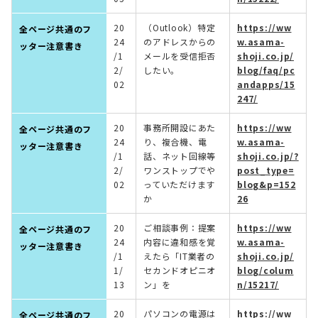
20
（Outlook）特定
https://ww
全ページ共通のフ
24
のアドレスからの
w.asama-
ッター注意書き
/1
メールを受信拒否
shoji.co.jp/
2/
したい。
blog/faq/pc
02
andapps/15
247/
20
事務所開設にあた
https://ww
全ページ共通のフ
24
り、複合機、電
w.asama-
ッター注意書き
/1
話、ネット回線等
shoji.co.jp/?
2/
ワンストップでや
post_type=
02
っていただけます
blog&p=152
か
26
20
ご相談事例：提案
https://ww
全ページ共通のフ
24
内容に違和感を覚
w.asama-
ッター注意書き
/1
えたら「IT業者の
shoji.co.jp/
1/
セカンドオピニオ
blog/colum
13
ン」を
n/15217/
20
パソコンの電源は
https://ww
全ページ共通のフ