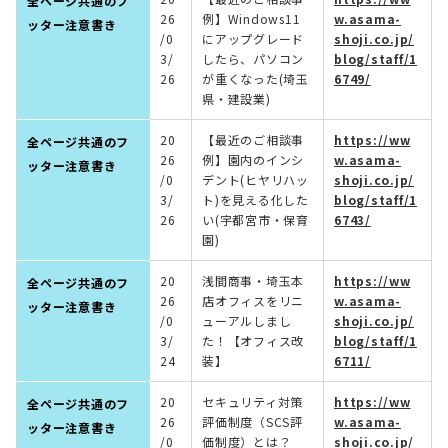
全ページ共通のフ
26
例】Windows11
w.asama-
ッター注意書き
/0
にアップグレード
shoji.co.jp/
3/
したら、パソコン
blog/staff/1
26
が重くなった(埼玉
6749/
県・建設業)
20
【最近のご相談事
https://ww
全ページ共通のフ
26
例】園内のインシ
w.asama-
ッター注意書き
/0
デント(ヒヤリハッ
shoji.co.jp/
3/
ト)を見える化した
blog/staff/1
26
い(宇都宮市・保育
6743/
園)
20
浅間商事・埼玉本
https://ww
全ページ共通のフ
26
店オフィスをリニ
w.asama-
ッター注意書き
/0
ューアルしまし
shoji.co.jp/
3/
た！【オフィス改
blog/staff/1
24
装】
6711/
20
セキュリティ対策
https://ww
全ページ共通のフ
26
評価制度（SCS評
w.asama-
ッター注意書き
/0
価制度）とは？
shoji.co.jp/