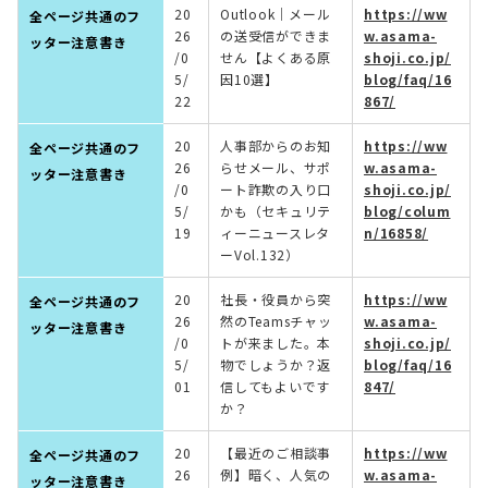
20
Outlook｜メール
https://ww
全ページ共通のフ
26
の送受信ができま
w.asama-
ッター注意書き
/0
せん【よくある原
shoji.co.jp/
5/
因10選】
blog/faq/16
22
867/
20
人事部からのお知
https://ww
全ページ共通のフ
26
らせメール、サポ
w.asama-
ッター注意書き
/0
ート詐欺の入り口
shoji.co.jp/
5/
かも（セキュリテ
blog/colum
19
ィーニュースレタ
n/16858/
ーVol.132）
20
社長・役員から突
https://ww
全ページ共通のフ
26
然のTeamsチャッ
w.asama-
ッター注意書き
/0
トが来ました。本
shoji.co.jp/
5/
物でしょうか？返
blog/faq/16
01
信してもよいです
847/
か？
20
【最近のご相談事
https://ww
全ページ共通のフ
26
例】暗く、人気の
w.asama-
ッター注意書き