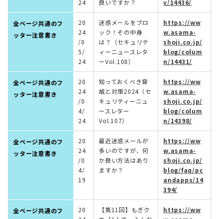
24
良いですか？
v/14436/
20
迷惑メールをブロ
https://ww
全ページ共通のフ
24
ック！その中身
w.asama-
ッター注意書き
/0
は？（セキュリテ
shoji.co.jp/
5/
ィーニュースレタ
blog/colum
24
ーVol.108）
n/14431/
20
知っておくべき脅
https://ww
全ページ共通のフ
24
威と対策2024（セ
w.asama-
ッター注意書き
/0
キュリティーニュ
shoji.co.jp/
4/
ースレター
blog/colum
24
Vol.107）
n/14398/
20
最近迷惑メールが
https://ww
全ページ共通のフ
24
多いのですが、何
w.asama-
ッター注意書き
/0
か良い方法はあり
shoji.co.jp/
4/
ますか？
blog/faq/pc
19
andapps/14
394/
20
【第11回】もぎク
https://ww
全ページ共通のフ