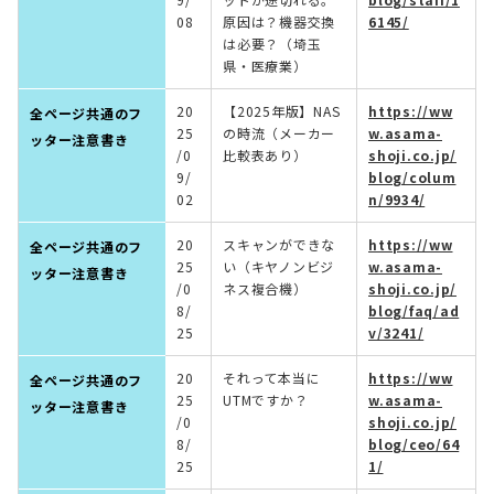
08
原因は？機器交換
6145/
は必要？（埼玉
県・医療業）
20
【2025年版】NAS
https://ww
全ページ共通のフ
25
の時流（メーカー
w.asama-
ッター注意書き
/0
比較表あり）
shoji.co.jp/
9/
blog/colum
02
n/9934/
20
スキャンができな
https://ww
全ページ共通のフ
25
い（キヤノンビジ
w.asama-
ッター注意書き
/0
ネス複合機）
shoji.co.jp/
8/
blog/faq/ad
25
v/3241/
20
それって本当に
https://ww
全ページ共通のフ
25
UTMですか？
w.asama-
ッター注意書き
/0
shoji.co.jp/
8/
blog/ceo/64
25
1/