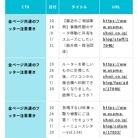
CTA
日付
タイトル
URL
20
【最近のご相談事
https://ww
全ページ共通のフ
26
例】事務所間のデ
w.asama-
ッター注意書き
/0
ータ移動と共有を
shoji.co.jp/
7/
スムーズにしたい
blog/staff/1
31
（栃木県・政治団
7046/
体）
20
ルーターを新しい
https://ww
全ページ共通のフ
26
ものに交換した
w.asama-
ッター注意書き
/0
後、パソコンから
shoji.co.jp/
7/
複合機へ印刷でき
blog/faq/ad
30
なくなりました。
v/17040/
故障でしょうか？
20
急増するLINE乗っ
https://ww
全ページ共通のフ
26
取り被害にご注
w.asama-
ッター注意書き
/0
意！（セキュリテ
shoji.co.jp/
7/
ィーニュースレタ
blog/colum
29
ーVol.134）
n/17033/