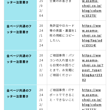
25
士業のお客さま
w.asama-
ッター注意書き
/0
shoji.co.jp/
2/
blog/colum
04
n/15275/
20
免許証やIDカード
https://ww
全ページ共通のフ
24
等の表面・裏面を1
w.asama-
ッター注意書き
/1
枚の用紙にコピー
shoji.co.jp/
2/
したい。
blog/faq/ad
24
v/15314/
20
ご相談事例：パソ
https://ww
全ページ共通のフ
24
コンの入れ替えか
w.asama-
ッター注意書き
/1
ら日常のお困りご
shoji.co.jp/?
2/
とまで、お気軽に
post_type=
12
ご相談ください
blog&p=153
02
20
ご相談事例：ITサ
https://ww
全ページ共通のフ
24
ポートでできるこ
w.asama-
ッター注意書き
/1
と・できないこと
shoji.co.jp/
2/
blog/colum
05
n/15222/