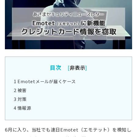
目次
[
非表示
]
1
Emotetメールが届くケース
2
被害
3
対策
4
情報源
6月に入り、当社でも連日Emotet（エモテット）を検知し