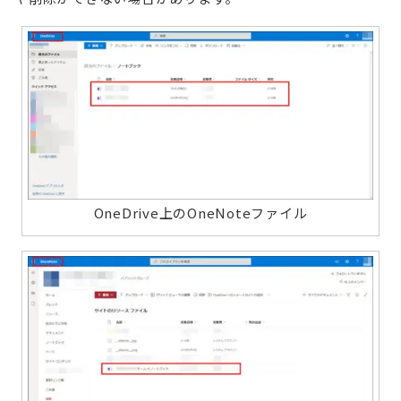
OneDrive上のOneNoteファイル