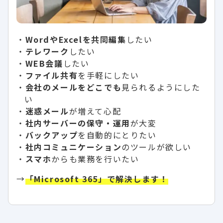
WordやExcelを共同編集
したい
テレワーク
したい
WEB会議
したい
ファイル共有
を手軽にしたい
会社のメールをどこでも
見られるようにした
い
迷惑メール
が増えて心配
社内サーバーの保守・運用
が大変
バックアップ
を自動的にとりたい
社内コミュニケーション
のツールが欲しい
スマホ
からも業務を行いたい
→
「Microsoft 365」で解決します！