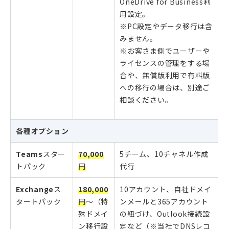
OneDrive for Business利
用設定。
※PC設定やデータ移行は含
みません。
※お客さま側でユーザーや
ライセンスの管理をする場
合や、無償版利用で有料版
への移行の場合は、別途ご
相談ください。
各種オプション
Teams
スター
70,000
5チーム、10チャネル作成
トパック
円
代行
Exchange
ス
180,000
10アカウント、自社ドメイ
タートパック
円
～（特
ンメールと365アカウント
殊ドメイ
の紐づけ、Outlook接続設
ン移行設
定など（※当社でDNSレコ