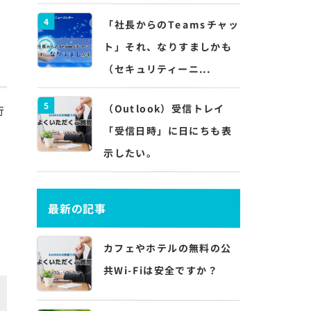
4
「社長からのTeamsチャッ
ト」それ、なりすましかも
（セキュリティーニ...
5
（Outlook）受信トレイ
行
「受信日時」に日にちも表
示したい。
ン
最新の記事
カフェやホテルの無料の公
共Wi-Fiは安全ですか？