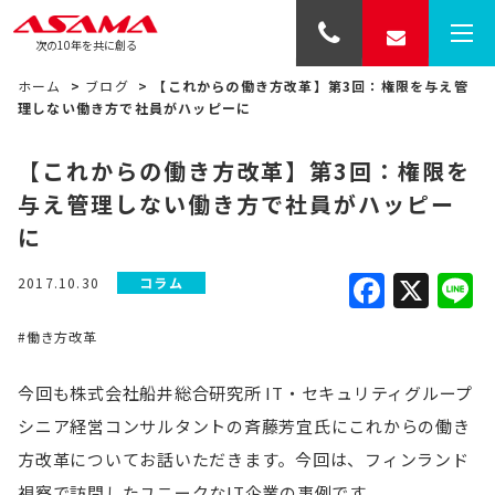
次の10年を共に創る
ホーム
>
ブログ
>
【これからの働き方改革】第3回：権限を与え管
理しない働き方で社員がハッピーに
【これからの働き方改革】第3回：権限を
与え管理しない働き方で社員がハッピー
に
Faceb
X
L
2017.10.30
コラム
#働き方改革
今回も株式会社船井総合研究所 IT・セキュリティグループ
シニア経営コンサルタントの斉藤芳宜氏にこれからの働き
方改革についてお話いただきます。今回は、フィンランド
視察で訪問したユニークなIT企業の事例です。