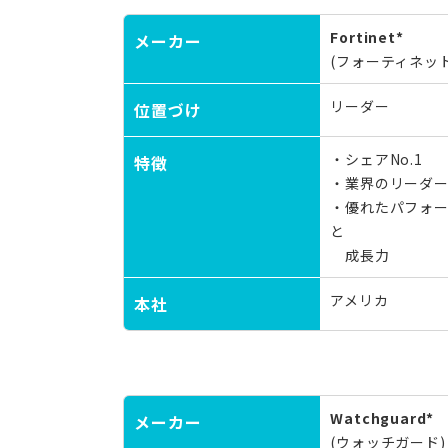
Fortinet*
メーカー
(フォーティネット
リーダー
位置づけ
・シェアNo.1
特徴
・業界のリーダ
・優れたパフォ
と
成長力
アメリカ
本社
Watchguard*
メーカー
(ウォッチガード)