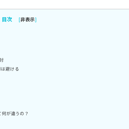
目次
[
非表示
]
討
Mは避ける
って何が違うの？