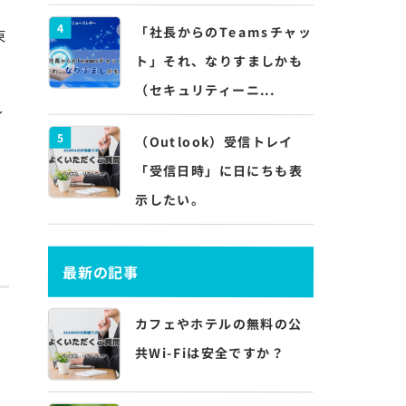
4
「社長からのTeamsチャッ
東
ト」それ、なりすましかも
（セキュリティーニ...
し
5
（Outlook）受信トレイ
「受信日時」に日にちも表
示したい。
最新の記事
カフェやホテルの無料の公
共Wi-Fiは安全ですか？