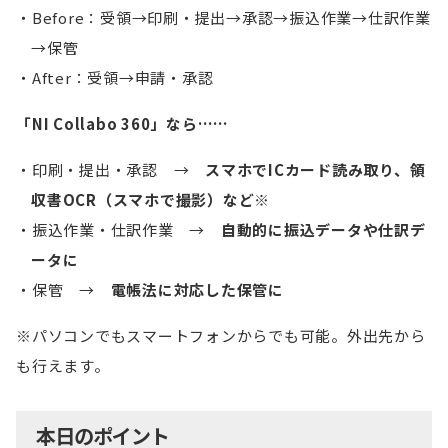
Before：受領→印刷・提出→承認→振込作業→仕訳作業
→保管
After：受領→申請・承認
「NI Collabo 360」なら……
印刷・提出・承認 →
スマホでICカード読み取り、領
収書OCR（スマホで撮影）など※
振込作業・仕訳作業 →
自動的に振込データや仕訳デ
ータに
保管 →
電帳法に対応した保管に
※パソコンでもスマートフォンからでも可能。外出先から
も行えます。
本日のポイント