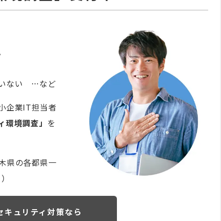
。
いない …など
小企業IT担当者
ィ環境調査」
を
木県の各都県一
。）
セキュリティ対策なら