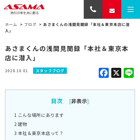
次の10年を共に創る
ホーム
>
ブログ
>
あさまくんの浅間見聞録「本社＆東京本店に潜
入」
あさまくんの浅間見聞録「本社＆東京本
店に潜入」
Faceb
X
L
2020.10.01
スタッフブログ
目次
[
非表示
]
1
こんな場所にあります
2
建物
3
本社＆東京本店って？