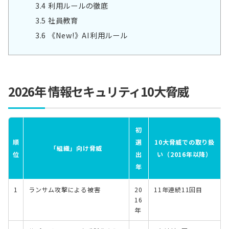
3.4
利用ルールの徹底
3.5
社員教育
3.6
《New!》AI利用ルール
2026年 情報セキュリティ10大脅威
初
順
選
10大脅威での取り扱
「組織」向け脅威
位
出
い（2016年以降）
年
1
ランサム攻撃による被害
20
11年連続11回目
16
年