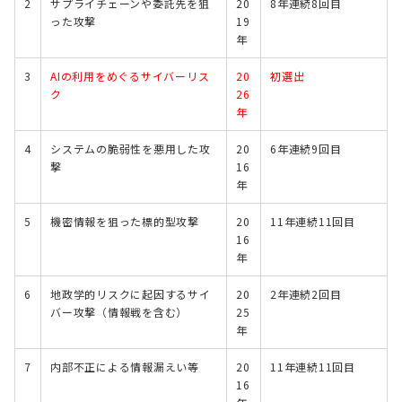
2
サプライチェーンや委託先を狙
20
8年連続8回目
った攻撃
19
年
3
AIの利用をめぐるサイバーリス
20
初選出
ク
26
年
4
システムの脆弱性を悪用した攻
20
6年連続9回目
撃
16
年
5
機密情報を狙った標的型攻撃
20
11年連続11回目
16
年
6
地政学的リスクに起因するサイ
20
2年連続2回目
バー攻撃（情報戦を含む）
25
年
7
内部不正による情報漏えい等
20
11年連続11回目
16