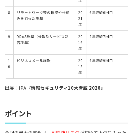
年
8
リモートワーク等の環境や仕組
20
6年連続6回目
みを狙った攻撃
21
年
9
DDoS攻撃（分散型サービス妨
20
2年連続7回目
害攻撃）
16
年
1
ビジネスメール詐欺
20
9年連続9回目
0
18
年
出展：IPA
『情報セキュリティ10大脅威 2026』
ポイント
今回の最大の変化は、
AI関連リスク
が初めて上位に入った