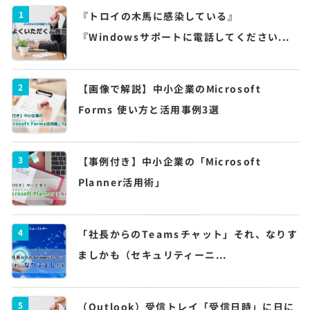
1
『トロイの木馬に感染している』
『Windowsサポートに電話してください...
2
【画像で解説】中小企業のMicrosoft
Forms 使い方と活用事例3選
3
【事例付き】中小企業の「Microsoft
Planner活用術」
4
「社長からのTeamsチャット」それ、なりす
ましかも（セキュリティーニ...
5
（Outlook）受信トレイ「受信日時」に日に